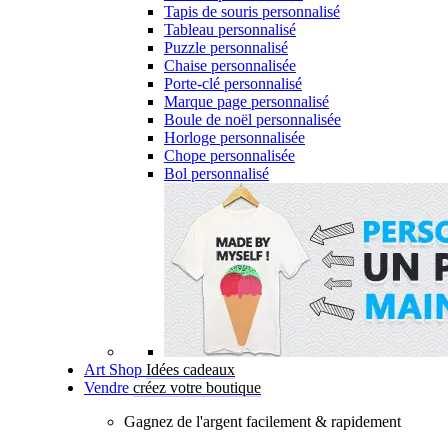
Tapis de souris personnalisé
Tableau personnalisé
Puzzle personnalisé
Chaise personnalisée
Porte-clé personnalisé
Marque page personnalisé
Boule de noël personnalisée
Horloge personnalisée
Chope personnalisée
Bol personnalisé
Art Shop
Idées cadeaux
Vendre
créez votre boutique
Gagnez de l'argent facilement & rapidement