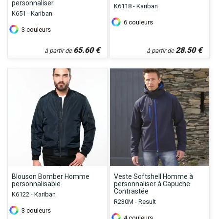
personnaliser
K6118 - Kariban
K651 - Kariban
6
couleurs
3
couleurs
65.60
€
28.50
€
à partir de
à partir de
Blouson Bomber Homme
Veste Softshell Homme à
personnalisable
personnaliser à Capuche
Contrastée
K6122 - Kariban
R230M - Result
3
couleurs
4
couleurs