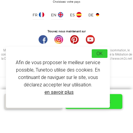
Choisissez votre pays
FR
EN
ES
DE
Trouvez nous maintenant sur
Médiation de la consommation Conformément à l’article L.616-1 du Code de la consommation, le
OK
consommateur peut recourir gratuitement au médiateur suivant : CM2C – Centre de la Médiation de
la Consommation de Conciliateurs de Justice 14 rue Saint Jean 75017 Paris https://www.cm2c.net
Afin de vous proposer le meilleur service
cm2c@cm2c.net
possible, Tunetoo utilise des cookies. En
continuant de naviguer sur le site, vous
déclarez accepter leur utilisation.
en savoir plus
Devis express
PERSONNALISER
© Copyright 2026
-
Tunetoo