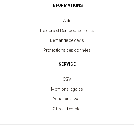
INFORMATIONS
Aide
Retours et Remboursements
Demande de devis
Protections des données
SERVICE
Gilet Polaire Femme
CGV
à partir de 12.80 €
Mentions légales
Partenariat web
Offres d'emploi