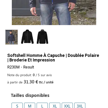
Softshell Homme À Capuche | Doublée Polaire
| Broderie Et Impression
R230M - Result
Note du produit:
0
/
5
sur
avis
31.30 €
à partir de
ttc / unité
Tailles disponibles
S
M
L
XL
XXL
3XL