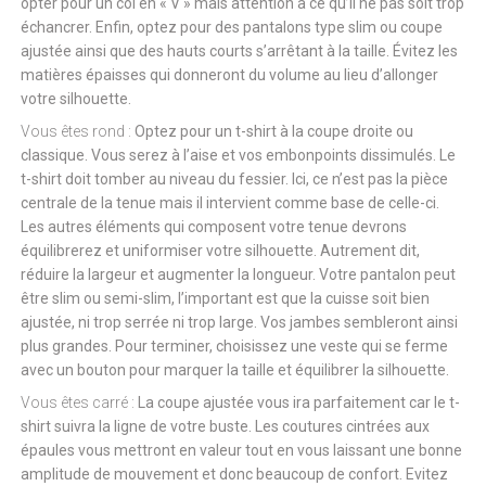
opter pour un col en « V » mais attention à ce qu’il ne pas soit trop
échancrer. Enfin, optez pour des pantalons type slim ou coupe
ajustée ainsi que des hauts courts s’arrêtant à la taille. Évitez les
matières épaisses qui donneront du volume au lieu d’allonger
votre silhouette.
Vous êtes rond :
Optez pour un t-shirt à la coupe droite ou
classique. Vous serez à l’aise et vos embonpoints dissimulés. Le
t-shirt doit tomber au niveau du fessier. Ici, ce n’est pas la pièce
centrale de la tenue mais il intervient comme base de celle-ci.
Les autres éléments qui composent votre tenue devrons
équilibrerez et uniformiser votre silhouette. Autrement dit,
réduire la largeur et augmenter la longueur. Votre pantalon peut
être slim ou semi-slim, l’important est que la cuisse soit bien
ajustée, ni trop serrée ni trop large. Vos jambes sembleront ainsi
plus grandes. Pour terminer, choisissez une veste qui se ferme
avec un bouton pour marquer la taille et équilibrer la silhouette.
Vous êtes carré :
La coupe ajustée vous ira parfaitement car le t-
shirt suivra la ligne de votre buste. Les coutures cintrées aux
épaules vous mettront en valeur tout en vous laissant une bonne
amplitude de mouvement et donc beaucoup de confort. Evitez