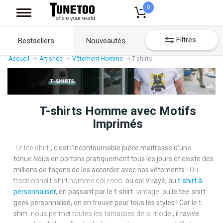
0
Filtres
Bestsellers
Nouveautés
Accueil
Art-shop
Vêtement Homme
T-shirts
T-shirts Homme avec Motifs
Imprimés
Le tee-shirt
, c'est l'incontournable pièce maîtresse d'une
tenue.Nous en portons pratiquement tous les jours et existe des
millions de façons de les accorder avec nos vêtements.
Du
traditionnel t-shirt homme col rond
ou col V rayé, au
t-shirt à
personnaliser
, en passant par le t-shirt
vintage
ou le tee-shirt
geek personnalisé, on en trouve pour tous les styles ! Car le t-
shirt
nous permet toutes les fantaisies de la mode
, il ravive