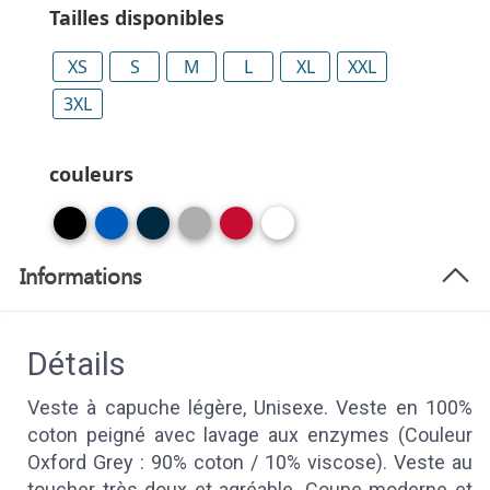
Tailles disponibles
XS
S
M
L
XL
XXL
3XL
couleurs
Informations
Détails
Veste à capuche légère, Unisexe. Veste en 100%
coton peigné avec lavage aux enzymes (Couleur
Oxford Grey : 90% coton / 10% viscose). Veste au
toucher très doux et agréable. Coupe moderne et