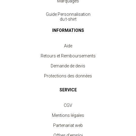
Marquages
Guide Personnalisation
du t-shirt
INFORMATIONS
Aide
Retours et Remboursements
Demande de devis
Protections des données
SERVICE
Veste Micropolaire Enfant
CGV
à partir de 14.90 €
Mentions légales
Partenariat web
Offres d'emploi