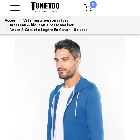
0
Accueil
Vêtements personnalisés
Manteau & blouson à personnaliser
Veste À Capuche Légère En Coton | Unisexe