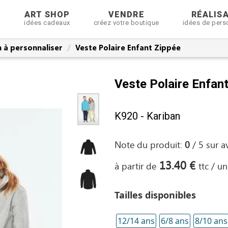
R
ART SHOP
VENDRE
RÉALIS
idées cadeaux
créez votre boutique
idées de pers
 à personnaliser
Veste Polaire Enfant Zippée
Veste Polaire Enfan
K920 - Kariban
Note du produit:
0
/
5
sur
a
13.40 €
à partir de
ttc / un
Tailles disponibles
12/14 ans
6/8 ans
8/10 ans