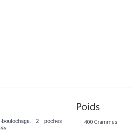
Poids
i-boulochage. 2 poches
400 Grammes
pée.