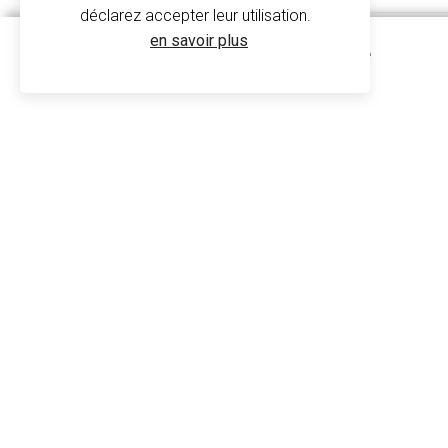
déclarez accepter leur utilisation.
en savoir plus
Veste Polaire Enfant Zippée
K920 - Kariban