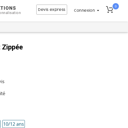
0
ATIONS
Devis express
Connexion
onnalisation
t Zippée
vis
ité
10/12 ans