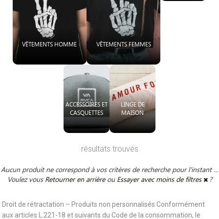
VÊTEMENTS HOMME
VÊTEMENTS FEMMES
ACCESSOIRES ET
LINGE DE
CASQUETTES
MAISON
résultats trouvés
Aucun produit ne correspond à vos critères de recherche pour l'instant ...
Voulez vous
Retourner en arrière
ou
Essayer avec moins de filtres
?
Droit de rétractation – Produits non personnalisés Conformément
aux articles L.221-18 et suivants du Code de la consommation, le