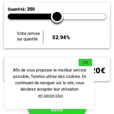
350
Quantité:
Votre remise
52.94%
sur quantité:
OK
Prix unitaire TTC
3.20€
Afin de vous proposer le meilleur service
après remise dégressive (hors coûts
d'impression et frais de port)
possible, Tunetoo utilise des cookies. En
continuant de naviguer sur le site, vous
déclarez accepter leur utilisation.
en savoir plus
DEMANDE DE
DEVIS