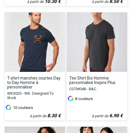
10.30
€
8.50
€
à partir de
à partir de
T-shirt manches courtes Day
Tee Shirt Bio Homme
to Day Homme à
personnalisé Inspire Plus
personnaliser
CGTM048 - B&C
WK3020 - WK. Designed To
Work
8
couleurs
10
couleurs
8.30
€
6.90
€
à partir de
à partir de