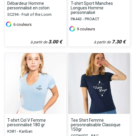
Débardeur Homme
T-shirt Sport Manches
personnalisé en coton
Longues Homme
personnalisé
SC294 - Fruit of the Loom
PA443 - PROACT
6
couleurs
9
couleurs
3.00
€
7.30
€
à partir de
à partir de
T-shirt Col V Femme
Tee Shirt Femme
personnalisé 180 gr
personnalisable Classique
150gr
K381 - Kariban
CGTW02T - B&C