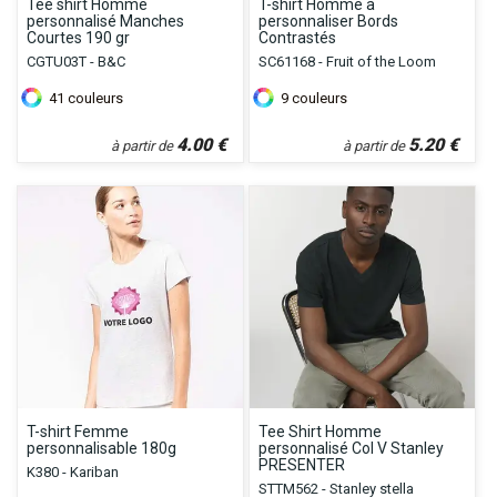
Tee shirt Homme
T-shirt Homme à
personnalisé Manches
personnaliser Bords
Courtes 190 gr
Contrastés
CGTU03T - B&C
SC61168 - Fruit of the Loom
41
couleurs
9
couleurs
4.00
€
5.20
€
à partir de
à partir de
T-shirt Femme
Tee Shirt Homme
personnalisable 180g
personnalisé Col V Stanley
PRESENTER
K380 - Kariban
STTM562 - Stanley stella