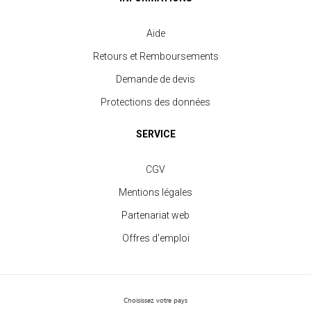
Aide
Retours et Remboursements
Demande de devis
Protections des données
Short de Sport Homme
SERVICE
à partir de 5.80 €
CGV
Mentions légales
Partenariat web
Offres d'emploi
Choisissez votre pays