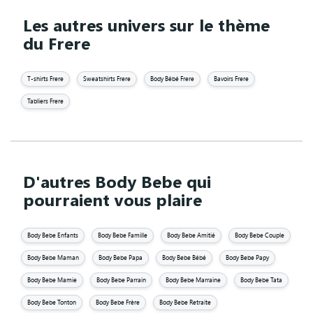
Les autres univers sur le thème
du Frere
T-shirts Frere
Sweatshirts Frere
Body Bébé Frere
Bavoirs Frere
Tabliers Frere
D'autres Body Bebe qui
pourraient vous plaire
Body Bebe Enfants
Body Bebe Famille
Body Bebe Amitié
Body Bebe Couple
Body Bebe Maman
Body Bebe Papa
Body Bebe Bébé
Body Bebe Papy
Body Bebe Mamie
Body Bebe Parrain
Body Bebe Marraine
Body Bebe Tata
Body Bebe Tonton
Body Bebe Frère
Body Bebe Retraite