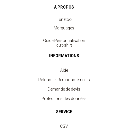
À PROPOS
Tunetoo
Marquages
Guide Personnalisation
du t-shirt
INFORMATIONS
Aide
Retours et Remboursements
Demande de devis
Protections des données
Tapis de Souris
à partir de 2.40 €
SERVICE
CGV