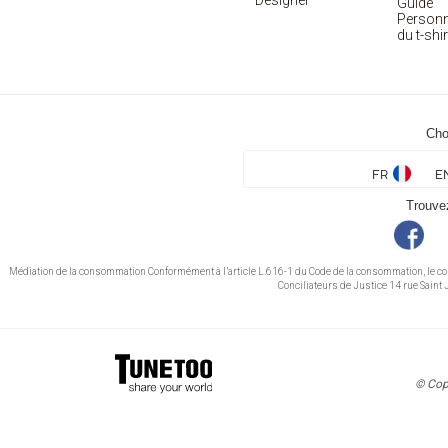
Designer
Guide
Personn
du t-shir
Cho
FR
E
Trouve
Médiation de la consommation Conformément à l’article L.616-1 du Code de la consommation, le c
Conciliateurs de Justice 14 rue Sai
© Cop