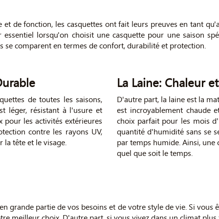
e et de fonction, les casquettes ont fait leurs preuves en tant qu
ur essentiel lorsqu'on choisit une casquette pour une saison spé
ils se comparent en termes de confort, durabilité et protection.
Durable
La Laine: Chaleur e
quettes de toutes les saisons,
D'autre part, la laine est la ma
t léger, résistant à l'usure et
est incroyablement chaude et 
 pour les activités extérieures
choix parfait pour les mois d
otection contre les rayons UV,
quantité d'humidité sans se se
la tête et le visage.
par temps humide. Ainsi, une 
quel que soit le temps.
en grande partie de vos besoins et de votre style de vie. Si vous 
tre meilleur choix. D'autre part, si vous vivez dans un climat plus