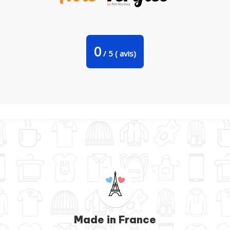
Coussin BEE 5 par Rubdesigns
0
/
5
(
avis)
Made in France