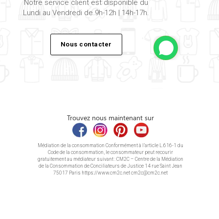
Notre service client est disponible du
Lundi au Vendredi de 9h-12h | 14h-17h.
Nous contacter
Trouvez nous maintenant sur
Médiation de la consommation Conformément à l’article L.616-1 du
Code de la consommation, le consommateur peut recourir
gratuitement au médiateur suivant : CM2C – Centre de la Médiation
de la Consommation de Conciliateurs de Justice 14 rue Saint Jean
75017 Paris https://www.cm2c.net cm2c@cm2c.net