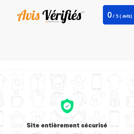
0
/
5
(
avis)
oussin je peux pas j'ai saut d'obstacle par bwilfy
Site entièrement sécurisé