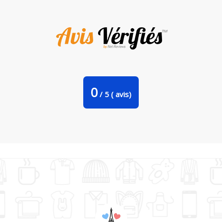
Coussin je peux pas je me barre a Bali par bwilfy
0
/
5
(
avis)