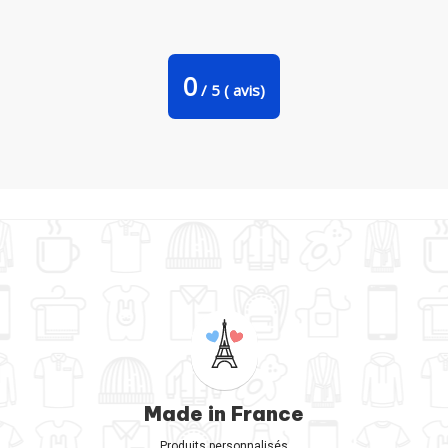
Coussin suédine Je ne suis pas parfaite mais je suis
rugbywoman c'est presque pareil par Benichan
0
/
5
(
avis)
Made in France
Produits personnalisés