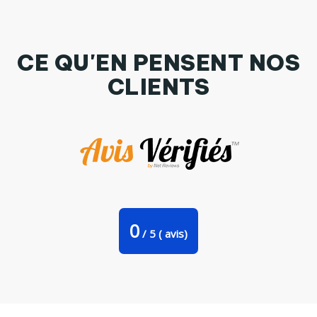
CE QU'EN PENSENT NOS
CLIENTS
Coussin suédine lovely_leopard par Balàzs Solti
0
/
5
(
avis)