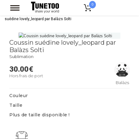
0
Accueil
Linge De Maison
Coussin
Coussin Suedine
Coussin
suédine lovely_leopard par Balàzs Solti
Coussin suédine lovely_leopard par
Balàzs Solti
Sublimation
30.00
€
Hors frais de port
Balàzs
Solti
Couleur
Taille
Plus de taille disponible !