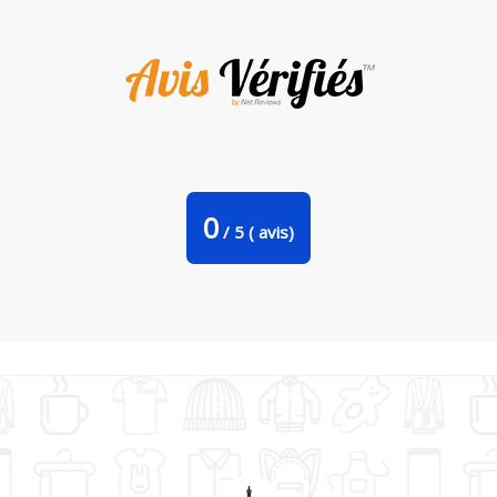
Débardeur homme Illustration de Tigre stylisé par
KronoArt 100% coton bio
0
/
5
(
avis)