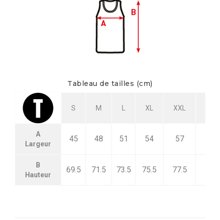
Tableau de tailles (cm)
Tolé
S
M
L
XL
XXL
+
A
45
48
51
54
57
1
Largeur
B
69.5
71.5
73.5
75.5
77.5
1
Hauteur