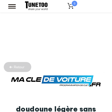
0
Retour
doudoune légère sans