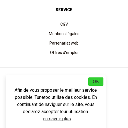
SERVICE
CGV
Mentions légales
Partenariat web
Offres d'emploi
Choisissez votre pays
OK
Afin de vous proposer le meilleur service
FR
EN
ES
DE
possible, Tunetoo utilise des cookies. En
continuant de naviguer sur le site, vous
déclarez accepter leur utilisation.
Trouvez nous maintenant sur
en savoir plus