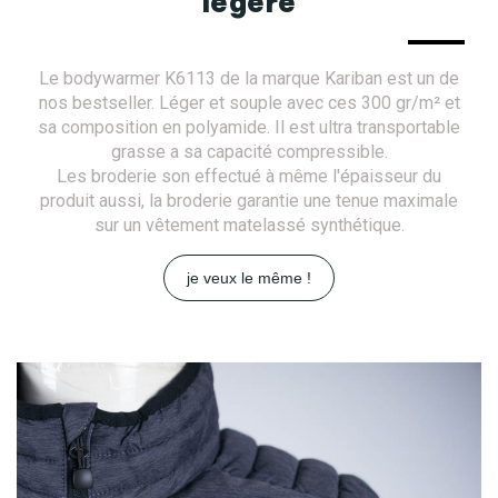
légère
Le bodywarmer K6113 de la marque Kariban est un de
nos bestseller. Léger et souple avec ces 300 gr/m² et
sa composition en polyamide. Il est ultra transportable
grasse a sa capacité compressible.
Les broderie son effectué à même l'épaisseur du
produit aussi, la broderie garantie une tenue maximale
sur un vêtement matelassé synthétique.
je veux le même !