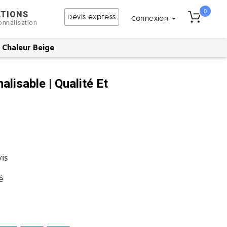
0
ATIONS
Devis express
Connexion
onnalisation
t Chaleur Beige
alisable | Qualité Et
vis
é