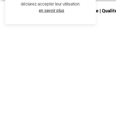
déclarez accepter leur utilisation.
en savoir plus
Gilet Polaire Personnalisable | Qualit
Beige
Gilet po
K913 - Kariban