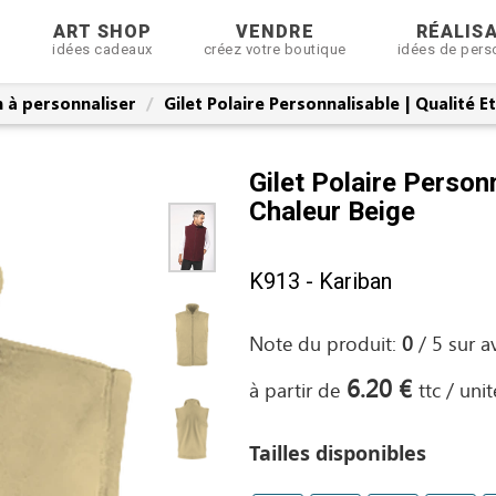
R
ART SHOP
VENDRE
RÉALIS
idées cadeaux
créez votre boutique
idées de pers
 à personnaliser
Gilet Polaire Personnalisable | Qualité E
Gilet Polaire Personn
Chaleur Beige
K913 - Kariban
Note du produit:
0
/
5
sur
a
6.20 €
à partir de
ttc / unit
Tailles disponibles