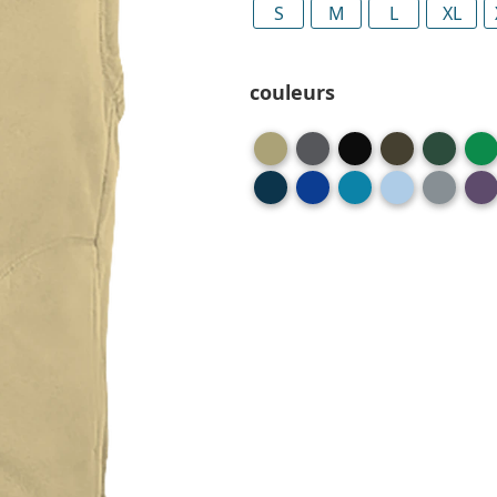
S
M
L
XL
couleurs