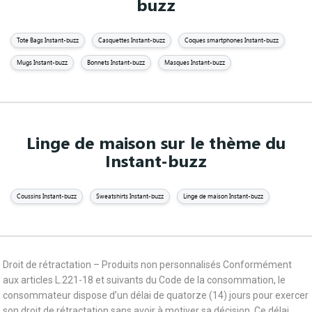
buzz
Tote Bags Instant-buzz
Casquettes Instant-buzz
Coques smartphones Instant-buzz
Mugs Instant-buzz
Bonnets Instant-buzz
Masques Instant-buzz
Linge de maison sur le thème du
Instant-buzz
Coussins Instant-buzz
Sweatshirts Instant-buzz
Linge de maison Instant-buzz
Droit de rétractation – Produits non personnalisés Conformément
aux articles L.221-18 et suivants du Code de la consommation, le
consommateur dispose d’un délai de quatorze (14) jours pour exercer
son droit de rétractation sans avoir à motiver sa décision. Ce délai