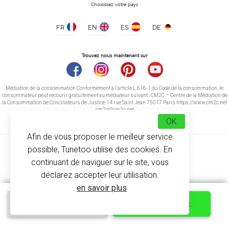
Choisissez votre pays
Mug en Céramique Bicolore
à partir de 3.20 €
FR
EN
ES
DE
Trouvez nous maintenant sur
Médiation de la consommation Conformément à l’article L.616-1 du Code de la consommation, le
consommateur peut recourir gratuitement au médiateur suivant : CM2C – Centre de la Médiation de
la Consommation de Conciliateurs de Justice 14 rue Saint Jean 75017 Paris https://www.cm2c.net
cm2c@cm2c.net
OK
Afin de vous proposer le meilleur service
possible, Tunetoo utilise des cookies. En
continuant de naviguer sur le site, vous
déclarez accepter leur utilisation.
© Copyright 2026
-
Tunetoo
en savoir plus
Devis express
PERSONNALISER