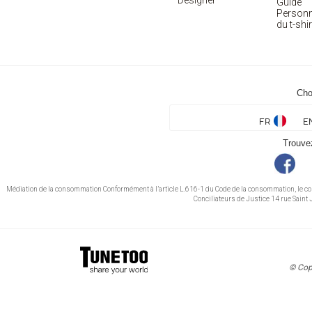
Designer
Guide
Personn
du t-shir
Cho
FR
E
Trouve
Médiation de la consommation Conformément à l’article L.616-1 du Code de la consommation, le c
Conciliateurs de Justice 14 rue Sai
© Cop