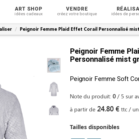
R
ART SHOP
VENDRE
RÉALIS
idées cadeaux
créez votre boutique
idées de pers
aliser
Peignoir Femme Plaid Effet Corail Personnalisé mis
Peignoir Femme Plai
Personnalisé mist g
Peignoir Femme Soft Cor
Note du produit:
0
/
5
sur
a
24.80 €
à partir de
ttc / un
Tailles disponibles