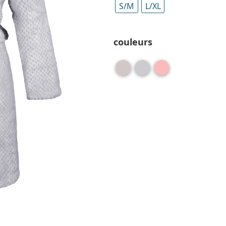
S/M
L/XL
couleurs