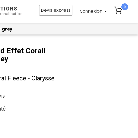
0
ATIONS
Devis express
Connexion
onnalisation
t grey
d Effet Corail
rey
al Fleece - Clarysse
vis
ité