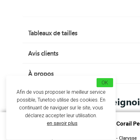
Tableaux de tailles
Avis clients
À propos
OK
Afin de vous proposer le meilleur service
Peignoi
possible, Tunetoo utilise des cookies. En
continuant de naviguer sur le site, vous
déclarez accepter leur utilisation.
On vous met au défi d’essayer de vous en passer
en savoir plus
Peignoir Femme Plaid Effet Corail P
Attendez-vous à un moment de cocooning et de dé
mist grey
Ça va être dur de sortir de votre canapé. Un p
Peignoir Femme Soft Coral Fleece - Clarysse