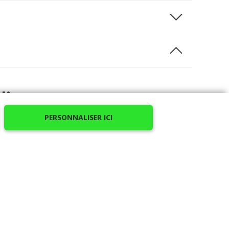
liser
PERSONNALISER ICI
vous créateur de mode le temps d’un instant en
ne déjà avec ses lunettes de soleil et son short,
 le cœur et son super héro préféré dans le dos.