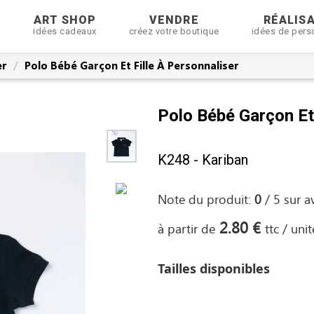
R
ART SHOP
VENDRE
RÉALIS
idées cadeaux
créez votre boutique
idées de pers
er
Polo Bébé Garçon Et Fille À Personnaliser
Polo Bébé Garçon Et 
K248 - Kariban
Note du produit:
0
/
5
sur
a
2.80 €
à partir de
ttc / unit
Tailles disponibles