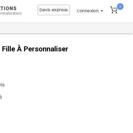
0
ATIONS
Devis express
Connexion
onnalisation
Fille À Personnaliser
vis
é