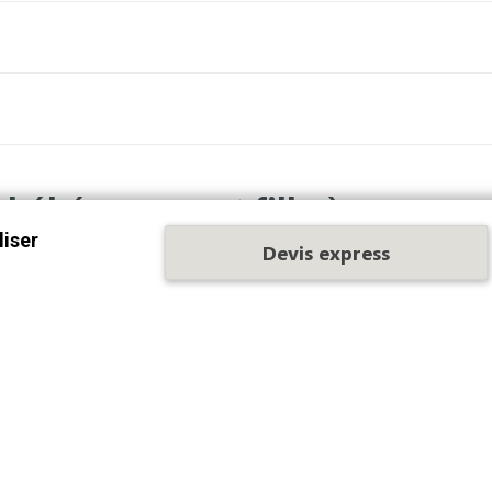
 bébé garçon et fille à personna
liser
Devis express
o
la garde robe de bébé sera originale et variée. Improvisez-
 mode, son col et son coton piqué, bébé aura du style. On l’imagi
 en borderie et en flex
. Ajoutez le
prénom brodé de bébé
sur
u de naissance
qui fera plaisir aux grands comme aux petits.