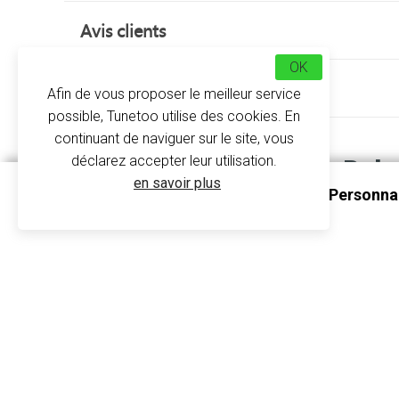
Avis clients
OK
À propos
Afin de vous proposer le meilleur service
possible, Tunetoo utilise des cookies. En
continuant de naviguer sur le site, vous
Polo
déclarez accepter leur utilisation.
en savoir plus
Polo Bébé Garçon Et Fille À Personna
K248 - Kariban
Avec les
vêtements à personnaliser Tuneto
personnalisant ce joli petit polo. Avec sa coupe
prêt à faire fondre les cœurs.
Le polo bébé garçon et fille est
personnalisable
Le polo brodé pour bébé est une
idée de cadea