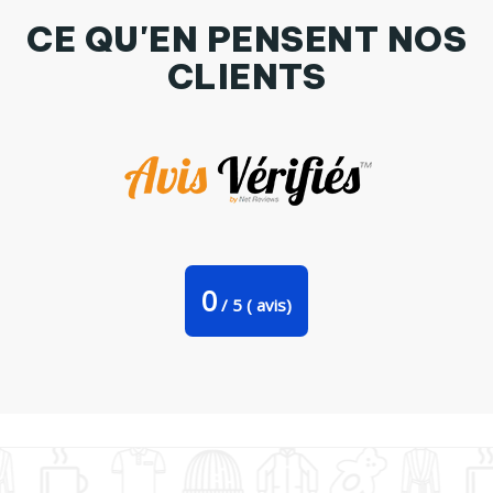
CE QU'EN PENSENT NOS
CLIENTS
Body Pyjama Bébé je peux pas j'ai bateau par bwilfy
0
/
5
(
avis)