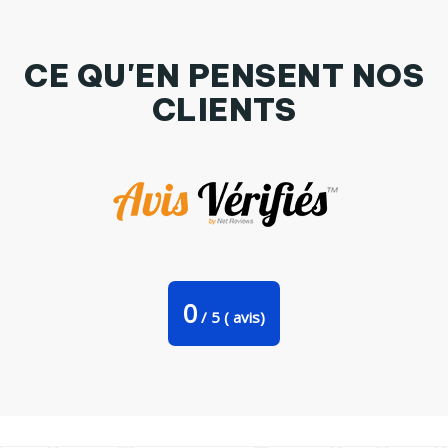
CE QU'EN PENSENT NOS
CLIENTS
Body Pyjama Bébé Joyeux Noël par bodyandfly
0
/
5
(
avis)