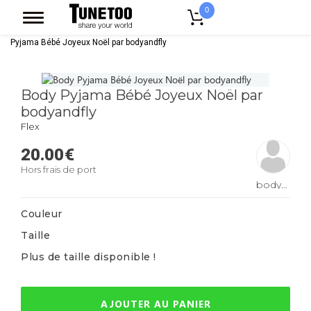
0
Accueil
Vêtement Enfant Bebe
Body Bebe
Body Pyjama
Body
Pyjama Bébé Joyeux Noël par bodyandfly
Body Pyjama Bébé Joyeux Noël par
bodyandfly
Flex
20.00
€
Hors frais de port
bodyandfly
Couleur
Taille
Plus de taille disponible !
AJOUTER AU PANIER