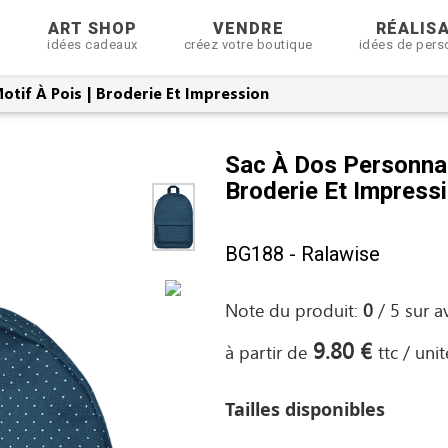
R
ART SHOP
VENDRE
RÉALIS
idées cadeaux
créez votre boutique
idées de pers
otif À Pois | Broderie Et Impression
Sac À Dos Personnal
Broderie Et Impress
BG188 - Ralawise
Note du produit:
0
/
5
sur
a
9.80 €
à partir de
ttc / unit
Tailles disponibles