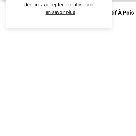
déclarez accepter leur utilisation.
en savoir plus
Sac À Dos Personnalisé Motif À Pois |
Impression
Sac à dos pers
BG188 - Ralawise