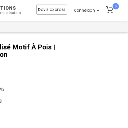
0
ATIONS
Devis express
Connexion
onnalisation
isé Motif À Pois |
ion
vis
é