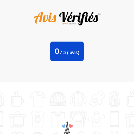
Sac Shopping En Mode Apéro par Freeyourshirt.com
0
/
5
(
avis)