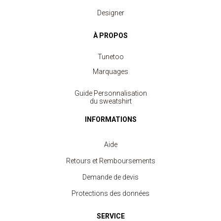
Designer
À PROPOS
Tunetoo
Marquages
Guide Personnalisation
du sweatshirt
INFORMATIONS
Aide
Retours et Remboursements
Demande de devis
Protections des données
Sweat Enfant Col Rond
à partir de 7.40 €
SERVICE