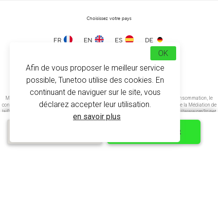
Choisissez votre pays
FR
EN
ES
DE
OK
Afin de vous proposer le meilleur service
Trouvez nous maintenant sur
possible, Tunetoo utilise des cookies. En
continuant de naviguer sur le site, vous
Médiation de la consommation Conformément à l’article L.616-1 du Code de la consommation, le
déclarez accepter leur utilisation.
consommateur peut recourir gratuitement au médiateur suivant : CM2C – Centre de la Médiation de
la Consommation de Conciliateurs de Justice 14 rue Saint Jean 75017 Paris https://www.cm2c.net
en savoir plus
cm2c@cm2c.net
Devis express
PERSONNALISER
© Copyright 2026
-
Tunetoo