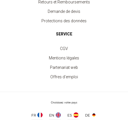
Retours et Remboursements
Demande de devis
Protections des données
SERVICE
Sweat Col Rond Unisexe
CGV
à partir de 11.30 €
Mentions légales
Partenariat web
Offres d'emploi
Choisissez votre pays
FR
EN
ES
DE