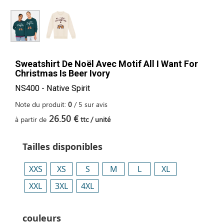
Sweatshirt De Noël Avec Motif All I Want For
Christmas Is Beer Ivory
NS400 - Native Spirit
Note du produit:
0
/
5
sur
avis
26.50 €
à partir de
ttc / unité
Tailles disponibles
XXS
XS
S
M
L
XL
XXL
3XL
4XL
couleurs