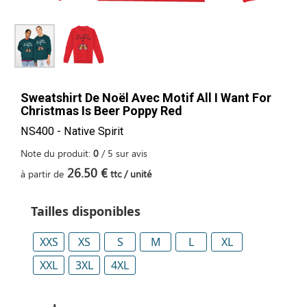
Sweatshirt De Noël Avec Motif All I Want For
Christmas Is Beer Poppy Red
NS400 - Native Spirit
Note du produit:
0
/
5
sur
avis
26.50 €
à partir de
ttc / unité
Tailles disponibles
XXS
XS
S
M
L
XL
XXL
3XL
4XL