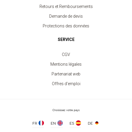
Retours et Remboursements
Demande de devis
Protections des données
SERVICE
Sweat Col Rond Unisexe
CGV
à partir de 11.30 €
Mentions légales
Partenariat web
Offres d'emploi
Choisissez votre pays
FR
EN
ES
DE