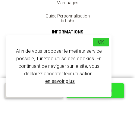
Marquages
Guide Personnalisation
du t-shirt
INFORMATIONS
OK
Aide
Afin de vous proposer le meilleur service
Retours et Remboursements
possible, Tunetoo utilise des cookies. En
continuant de naviguer sur le site, vous
Demande de devis
déclarez accepter leur utilisation.
Protections des données
en savoir plus
Devis express
PERSONNALISER
SERVICE
CGV
Mentions légales
Partenariat web