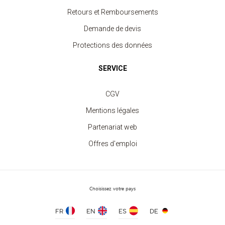
Retours et Remboursements
Demande de devis
Protections des données
SERVICE
Tablier Enfant avec Poche
CGV
à partir de 7.60 €
Mentions légales
Partenariat web
Offres d'emploi
Choisissez votre pays
FR
EN
ES
DE