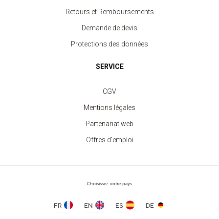
Retours et Remboursements
Demande de devis
Protections des données
SERVICE
Tablier Enfant avec Poche
CGV
à partir de 7.60 €
Mentions légales
Partenariat web
Offres d'emploi
Choisissez votre pays
FR
EN
ES
DE