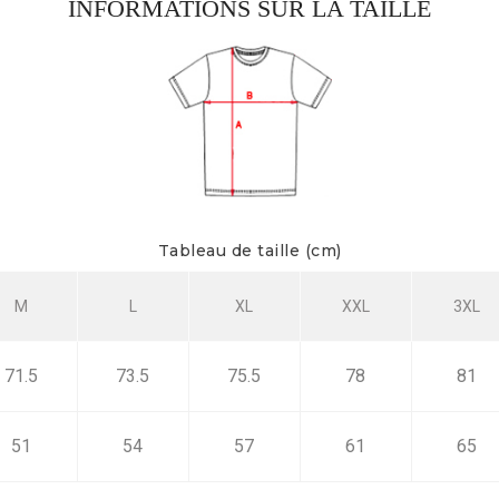
INFORMATIONS SUR LA TAILLE
Tableau de taille (cm)
M
L
XL
XXL
3XL
71.5
73.5
75.5
78
81
51
54
57
61
65