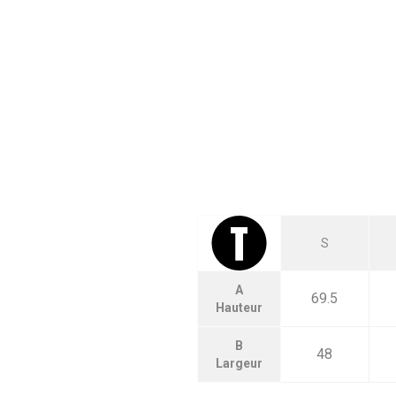
S
A
69.5
Hauteur
B
48
Largeur