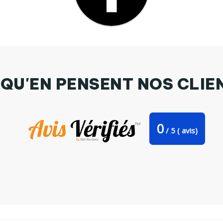
 QU'EN PENSENT NOS CLIE
0
/
5
(
avis)
T-shirt noir Beetle by Mathias Quintin