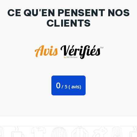
CE QU'EN PENSENT NOS
CLIENTS
T-shirt Design Fabric Since 1981 by Tunetoo
0
/
5
(
avis)