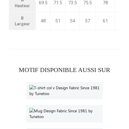
A
69.5
71.5
73.5
75.5
78
81
Hauteur
B
48
51
54
57
61
65
Largeur
MOTIF DISPONIBLE AUSSI SUR