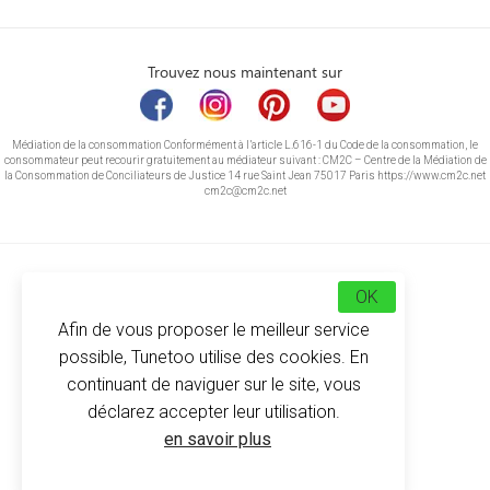
Trouvez nous maintenant sur
Médiation de la consommation Conformément à l’article L.616-1 du Code de la consommation, le
consommateur peut recourir gratuitement au médiateur suivant : CM2C – Centre de la Médiation de
la Consommation de Conciliateurs de Justice 14 rue Saint Jean 75017 Paris https://www.cm2c.net
cm2c@cm2c.net
OK
Afin de vous proposer le meilleur service
possible, Tunetoo utilise des cookies. En
continuant de naviguer sur le site, vous
déclarez accepter leur utilisation.
© Copyright 2026
-
Tunetoo
en savoir plus