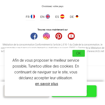
Choisissez votre pays
FR
EN
ES
DE
Trouvez nous maintenant sur
Médiation de la consommation Conformément à l’article L.616-1 du Code de la consommation, le
consommateur peut recourir gratuitement au médiateur suivant : CM2C – Centre de la Médiation de
T-shirt Homme Bords Contrastés
la Consommation de Conciliateurs de Justice 14 rue Saint Jean 75017 Paris https://www.cm2c.net
OK
à partir de 5.20 €
cm2c@cm2c.net
Afin de vous proposer le meilleur service
possible, Tunetoo utilise des cookies. En
continuant de naviguer sur le site, vous
déclarez accepter leur utilisation.
en savoir plus
© Copyright 2026
-
Tunetoo
Devis express
PERSONNALISER