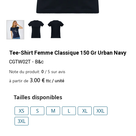
Tee-Shirt Femme Classique 150 Gr Urban Navy
CGTW02T - B&c
Note du produit:
0
/
5
sur
avis
3.00 €
à partir de
ttc / unité
Tailles disponibles
XS
S
M
L
XL
XXL
3XL