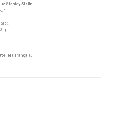
ue Stanley Stella
pun
large
300gr
ateliers français.