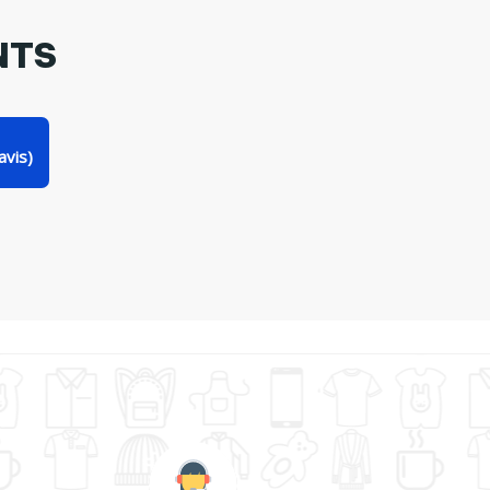
NTS
avis)