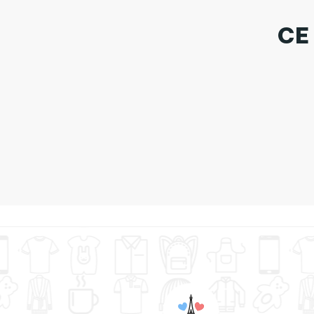
CE
Tote B