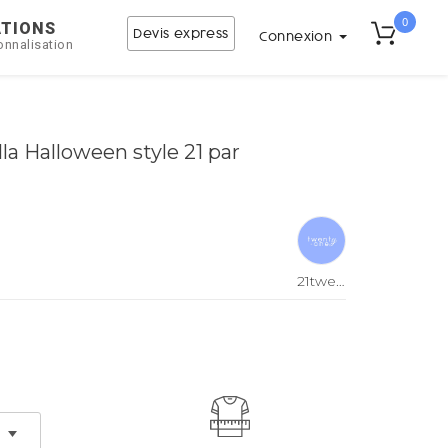
0
ATIONS
Devis express
Connexion
onnalisation
la Halloween style 21 par
21twentyone