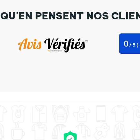
 QU'EN PENSENT NOS CLIE
0
/
5
(
ag Stanley Stella Halloween style 21 par 21twentyone