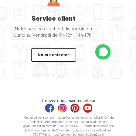
Service client
Notre service client est disponible du
Lundi au Vendredi de 9h-12h | 14h-17h.
Nous contacter
Trouvez nous maintenant sur
Médiation de la consommation Conformément à l’article L.616-1 du
Code de la consommation, le consommateur peut recourir
gratuitement au médiateur suivant : CM2C – Centre de la Médiation
de la Consommation de Conciliateurs de Justice 14 rue Saint Jean
75017 Paris https://www.cm2c.net cm2c@cm2c.net