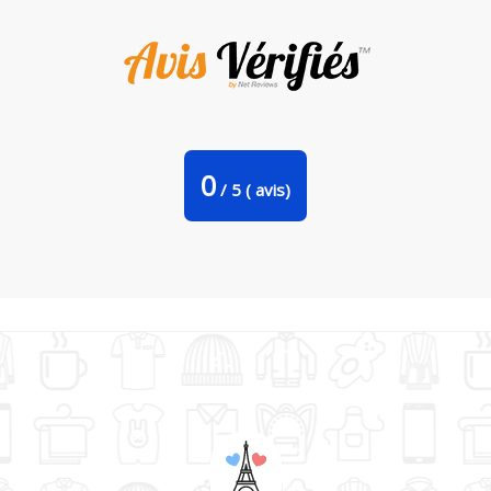
Tote Bag Stanley Stella Herbie big par Florent Bodart
0
/
5
(
avis)