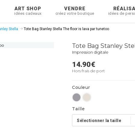
R
ART SHOP
VENDRE
RÉALIS
idées cadeaux
créez votre boutique
idées de pers
nley Stella
Tote Bag Stanley Stella The floor is lava par tunetoo
Tote Bag Stanley Stel
Impression digitale
14.90
€
Hors frais de port
Couleur
Taille