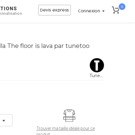
0
ATIONS
Devis express
Connexion
onnalisation
la The floor is lava par tunetoo
Tunetoo
Trouver ma taille idéale pour ce
produit