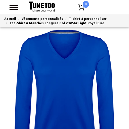
0
Accueil
Vêtements personnalisés
T-shirt à personnaliser
Tee-Shirt À Manches Longues Col V 185Gr Light Royal Blue