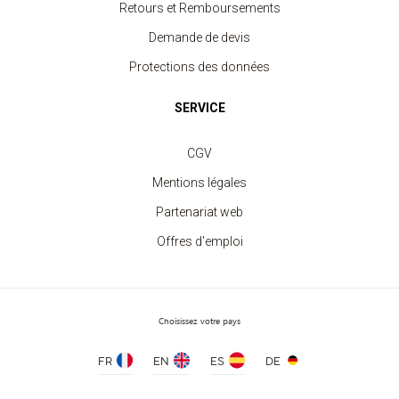
Retours et Remboursements
Demande de devis
Protections des données
SERVICE
CGV
Mentions légales
Partenariat web
Offres d'emploi
Débardeur Sport Femme
à partir de 3.80 €
Choisissez votre pays
FR
EN
ES
DE