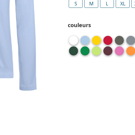
S
M
L
XL
couleurs