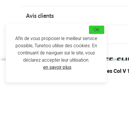
Avis clients
OK
À propos
Afin de vous proposer le meilleur service
possible, Tunetoo utilise des cookies. En
continuant de naviguer sur le site, vous
TEE-SH
déclarez accepter leur utilisation.
en savoir plus
Tee-Shirt À Manches Longues Col V 
t-shirt femme à manches longues
Le
et col V
K382 - Kariban
imprimé.
Le t-shirt à manches longues col V c'est :
19 co
une coupe cintrée
.
Couvrant l’ensemble de vos bras, vous êtes sûres d
impression.