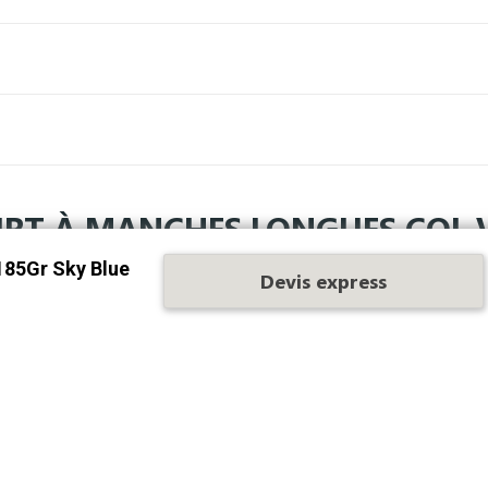
IRT À MANCHES LONGUES COL 
185Gr Sky Blue
Devis express
 est agréable à porter pendant la mi-saison. Personnalisez ce m
uleurs
de t-shirt à choisir, 6 tailles différentes, un tissu compos
e ne pas avoir froid en portant ce haut. La personnalisation se fa