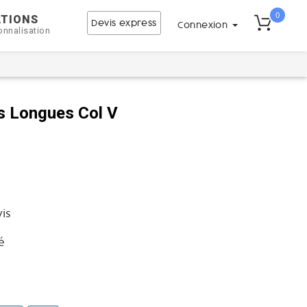
0
ATIONS
Devis express
Connexion
onnalisation
s Longues Col V
vis
é