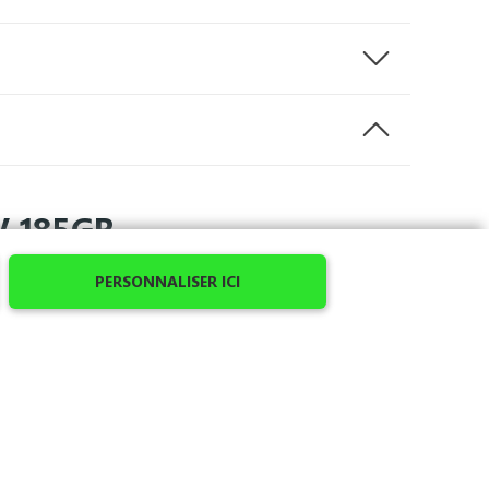
V 185GR
PERSONNALISER ICI
odèle avec un joli motif en broderie ou un texte
é de
100% coton
, un grammage de 185 gr/m2 et
it à l’avant ou bien à l’arrière, en broderie et en