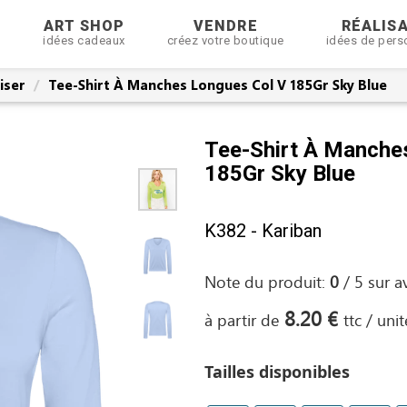
R
ART SHOP
VENDRE
RÉALIS
idées cadeaux
créez votre boutique
idées de pers
iser
Tee-Shirt À Manches Longues Col V 185Gr Sky Blue
Tee-Shirt À Manche
185Gr Sky Blue
K382 - Kariban
Note du produit:
0
/
5
sur
a
8.20 €
à partir de
ttc / unit
Tailles disponibles