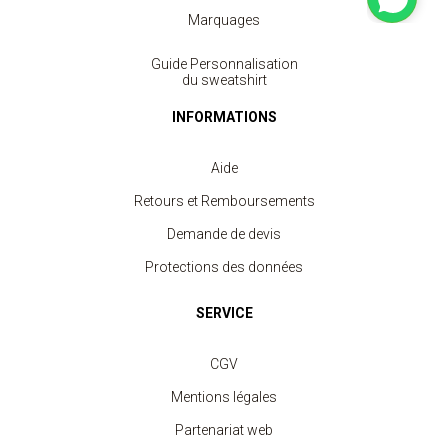
Marquages
Guide Personnalisation
Sweat Col Rond Unisexe
du sweatshirt
à partir de 11.30 €
INFORMATIONS
Aide
Retours et Remboursements
Demande de devis
Protections des données
SERVICE
CGV
Mentions légales
Partenariat web