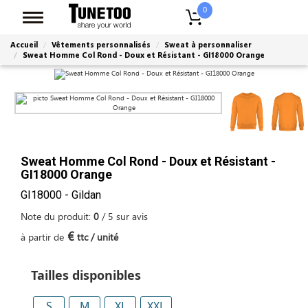
0
Accueil
Vêtements personnalisés
Sweat à personnaliser
Sweat Homme Col Rond - Doux et Résistant - GI18000 Orange
Sweat Homme Col Rond - Doux et Résistant -
GI18000 Orange
GI18000 - Gildan
Note du produit:
0
/
5
sur
avis
€
à partir de
ttc / unité
Tailles disponibles
S
M
XL
XXL