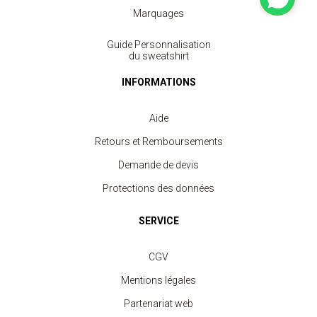
Marquages
Guide Personnalisation
Sweat Col Rond Unisexe
du sweatshirt
à partir de 11.30 €
INFORMATIONS
Aide
Retours et Remboursements
Demande de devis
Protections des données
SERVICE
CGV
Mentions légales
Partenariat web