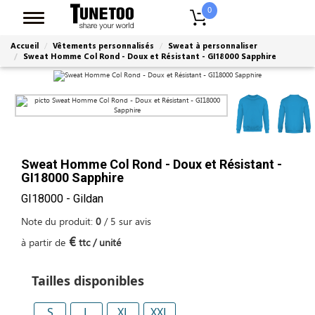
0
Accueil
Vêtements personnalisés
Sweat à personnaliser
Sweat Homme Col Rond - Doux et Résistant - GI18000 Sapphire
Sweat Homme Col Rond - Doux et Résistant -
GI18000 Sapphire
GI18000 - Gildan
Note du produit:
0
/
5
sur
avis
€
à partir de
ttc / unité
Tailles disponibles
S
L
XL
XXL