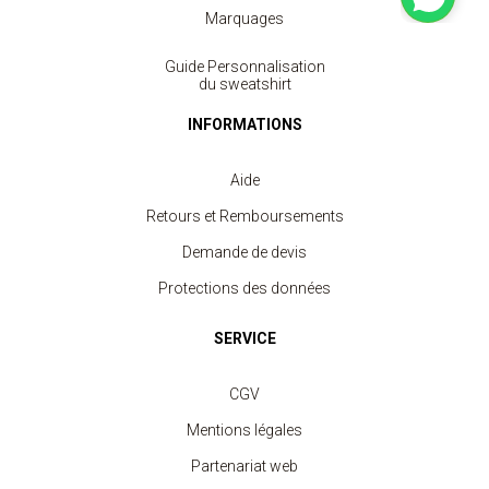
Marquages
Guide Personnalisation
Sweat Col Rond Unisexe
du sweatshirt
à partir de 11.30 €
INFORMATIONS
Aide
Retours et Remboursements
Demande de devis
Protections des données
SERVICE
CGV
Mentions légales
Partenariat web