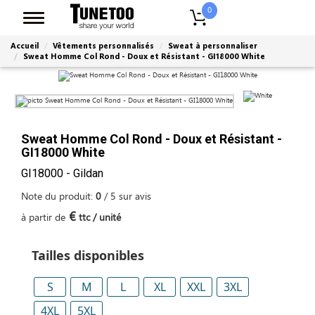
0
Accueil
Vêtements personnalisés
Sweat à personnaliser
Sweat Homme Col Rond - Doux et Résistant - GI18000 White
Sweat Homme Col Rond - Doux et Résistant -
GI18000 White
GI18000 - Gildan
Note du produit:
0
/
5
sur
avis
€
à partir de
ttc / unité
Tailles disponibles
S
M
L
XL
XXL
3XL
4XL
5XL