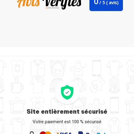
0
/
5
(
avis)
Bavoir bébé uni Agrid par TiA
Site entièrement sécurisé
Votre paiement est 100 % sécurisé