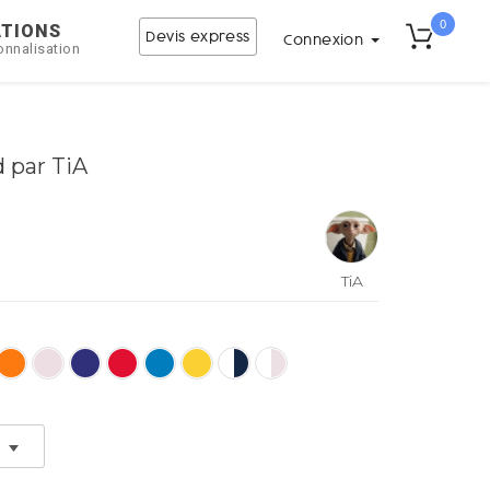
0
ATIONS
Devis express
Connexion
onnalisation
d par TiA
TiA