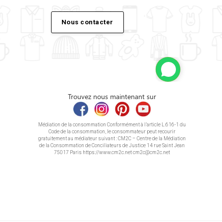
Nous contacter
Trouvez nous maintenant sur
Médiation de la consommation Conformément à l’article L.616-1 du
Code de la consommation, le consommateur peut recourir
gratuitement au médiateur suivant : CM2C – Centre de la Médiation
de la Consommation de Conciliateurs de Justice 14 rue Saint Jean
75017 Paris https://www.cm2c.net cm2c@cm2c.net