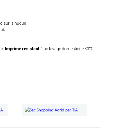
ro sur la nuque
ock
oo.
Imprimé résistant
à un lavage domestique 30°C.